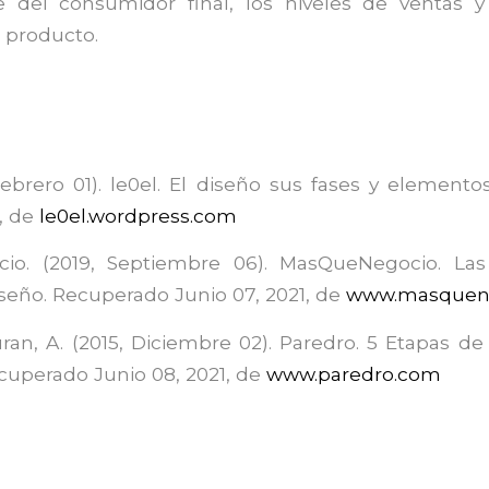
e del consumidor final, los niveles de ventas y
l producto.
Febrero 01).
le0el
. El diseño sus fases y elemento
1, de
le0el.wordpress.com
io. (2019, Septiembre 06).
MasQueNegocio
. Las
iseño. Recuperado Junio 07, 2021, de
www.masquen
an, A. (2015, Diciembre 02).
Paredro
. 5 Etapas de
cuperado Junio 08, 2021, de
www.paredro.com