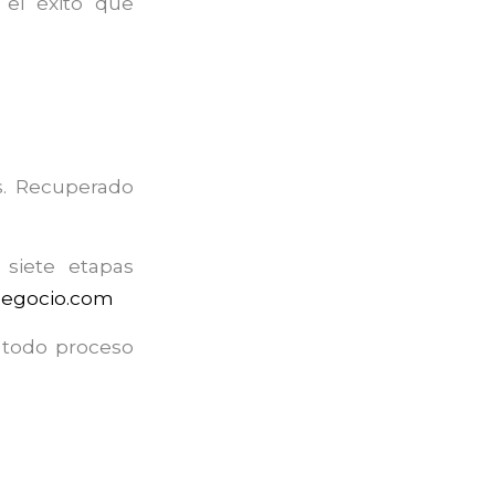
 el éxito que
s. Recuperado
 siete etapas
egocio.com
 todo proceso