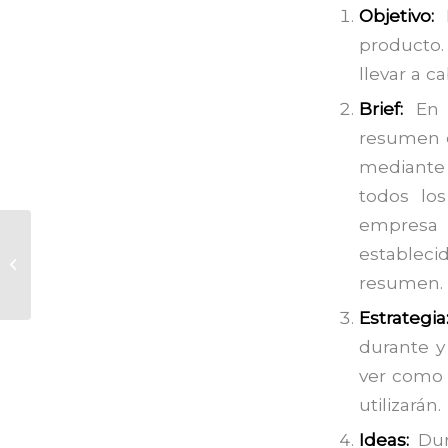
Objetivo:
producto.
llevar a c
Brief:
En 
resumen d
mediante
todos lo
empres
La importancia del
estable
diseño en la
resumen.
actualidad
Estrategia
durante y
ver como 
utilizarán.
Ideas:
Dur