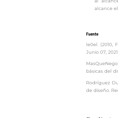
al alcanc
alcance e
Fuente
le0el. (2010, 
Junio 07, 202
MasQueNegoc
básicas del d
Rodríguez Dur
de diseño. Re