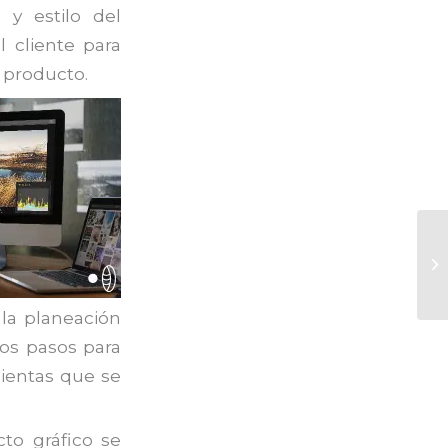
 y estilo del
l cliente para
l producto.
 la planeación
los pasos para
mientas que se
cto gráfico se