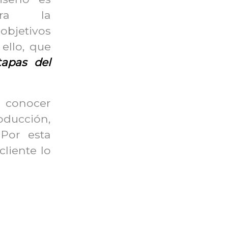
ara la
bjetivos
ello, que
tapas del
 conocer
oducción,
 Por esta
cliente lo