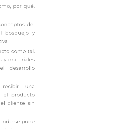
cómo, por qué,
conceptos del
l bosquejo y
iva.
ecto como tal.
s y materiales
l desarrollo
recibir una
i el producto
el cliente sin
 donde se pone