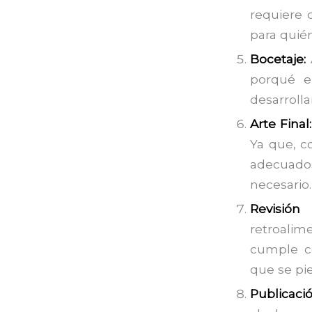
requiere 
para quié
Bocetaje:
porqué e
desarroll
Arte Final
Ya que, c
adecuado
necesario.
Revisión
retroalim
cumple co
que se pie
Publicaci