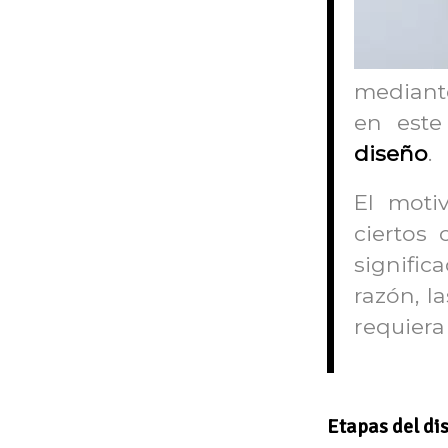
mediante
en este
diseño
.
El moti
ciertos 
signific
razón, l
requiera 
Etapas del di