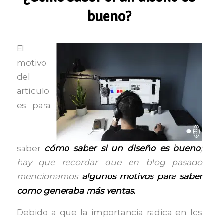
bueno?
El
motivo
del
artículo
es para
saber
cómo saber si un diseño es bueno
;
hay que recordar que en blog pasado
mencionamos
algunos motivos para saber
como generaba más ventas.
Debido a que la importancia radica en los