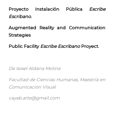
Proyecto Instalación Pública
Escribe
Escribano
.
Augmented Reality and Communication
Strategies
Public Facility
Escribe Escribano
Proyect.
De Israel Aldana Molina
Facultad de Ciencias Humanas, Maestría en
Comunicación Visual
cayab.arte@gmail.com